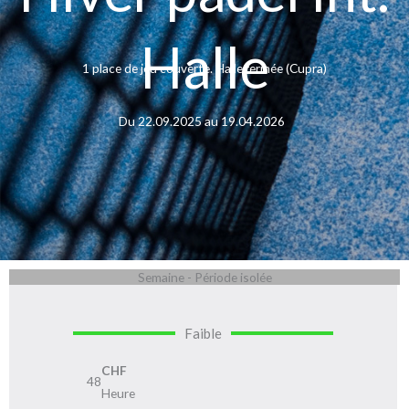
Halle
1 place de jeu couverte. Halle fermée (Cupra)
Du 22.09.2025 au 19.04.2026
Semaine - Période isolée
Faible
CHF
48
Heure