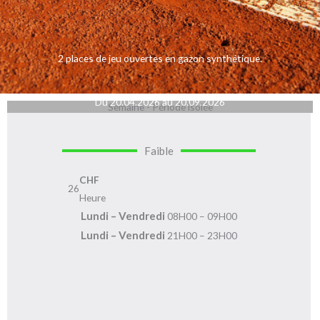
2 places de jeu ouvertes en gazon synthétique.
Du 20.04.2026 au 20.09.2026
Semaine - Période isolée
Faible
CHF
26
Heure
Lundi – Vendredi
08H00 – 09H00
Lundi – Vendredi
21H00 – 23H00