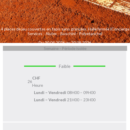
4 places de jeu couvertes en tapis sans granules. Halle fermée (Concierge
Services - Alutec - Buschini - Polyetanche)
Du 20.04.2026 au 20.09.2026
Semaine - Période isolée
Faible
CHF
26
Heure
Lundi – Vendredi
08H00 – 09H00
Lundi – Vendredi
21H00 – 23H00